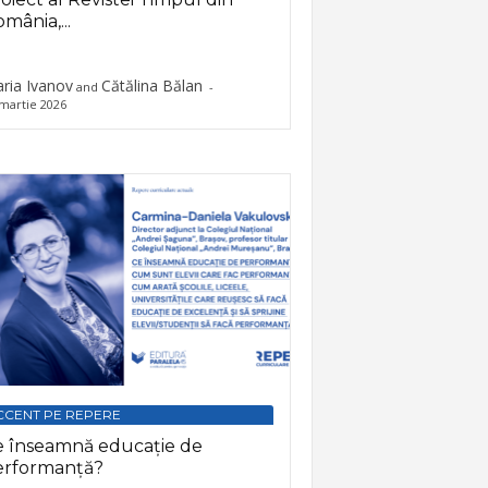
mânia,...
ria Ivanov
Cătălina Bălan
and
-
martie 2026
CCENT PE REPERE
e înseamnă educație de
erformanță?