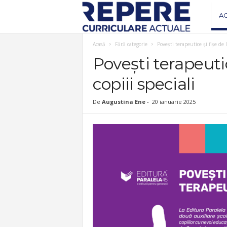
R
A
e
Acasă
Fără categorie
Povești terapeutice și fișe de 
Povești terapeutic
v
copiii speciali
i
De
Augustina Ene
-
20 ianuarie 2025
s
t
a
R
e