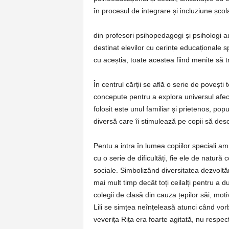
în procesul de integrare și incluziune școl
din profesori psihopedagogi și psihologi au
destinat elevilor cu cerințe educaționale s
cu aceștia, toate acestea fiind menite să 
În centrul cărții se află o serie de povești
concepute pentru a explora universul afectiv
folosit este unul familiar și prietenos, po
diversă care îi stimulează pe copii să desc
Pentu a intra în lumea copiilor speciali am
cu o serie de dificultăți, fie ele de natură 
sociale. Simbolizând diversitatea dezvoltăr
mai mult timp decât toți ceilalți pentru a du
colegii de clasă din cauza țepilor săi, mot
Lili se simțea neînțeleasă atunci când vorb
veverița Rița era foarte agitată, nu respecta