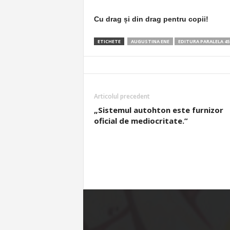
Cu
drag
și
din
drag
pentru
copii!
ETICHETE
AUGUSTINA ENE
EDITURA PARALELA 45
Articolul precedent
„Sistemul autohton este furnizor
oficial de mediocritate.”