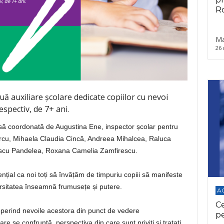
Ro
Ma
26 
ă auxiliare școlare dedicate copiilor cu nevoi
espectiv, de 7+ ani.
oasă coordonată de Augustina Ene, inspector școlar pentru
ircu, Mihaela Claudia Cincă, Andreea Mihalcea, Raluca
escu Pandelea, Roxana Camelia Zamfirescu.
nțial ca noi toți să învățăm de timpuriu copiii să manifeste
ersitatea înseamnă frumusețe și putere.
A
C
coperind nevoile acestora din punct de vedere
p
care se confruntă, perspectiva din care sunt priviți și tratați