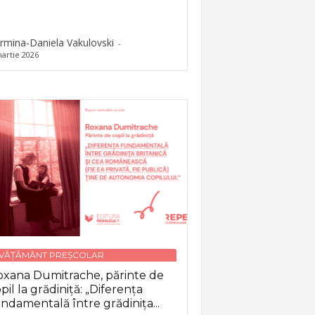
rmina-Daniela Vakulovski
-
artie 2026
NVĂȚĂMÂNT PREȘCOLAR
xana Dumitrache, părinte de
pil la grădiniță: „Diferența
ndamentală între grădinița...