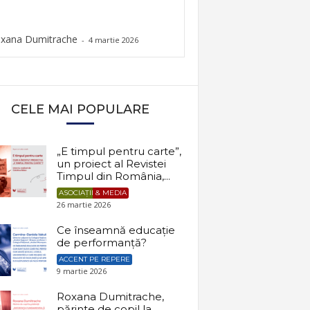
xana Dumitrache
-
4 martie 2026
CELE MAI POPULARE
„E timpul pentru carte”,
un proiect al Revistei
Timpul din România,...
ASOCIAȚII & MEDIA
26 martie 2026
Ce înseamnă educație
de performanță?
ACCENT PE REPERE
9 martie 2026
Roxana Dumitrache,
părinte de copil la