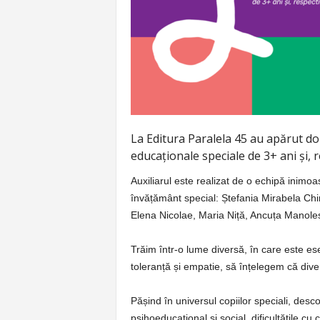
p
e
r
e
La Editura Paralela 45 au apărut dou
educaționale speciale de 3+ ani și, r
Auxiliarul este realizat de o echipă inim
învățământ special: Ștefania Mirabela Ch
Elena Nicolae, Maria Niță, Ancuța Manol
Trăim într-o lume diversă, în care este ese
toleranță și empatie, să înțelegem că div
Pășind în universul copiilor speciali, des
psihoeducațional și social, dificultățile cu 