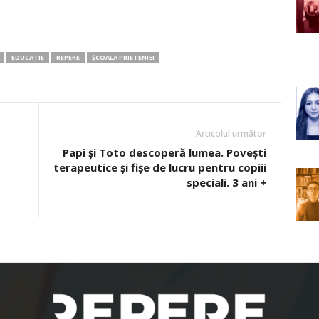
EDUCATIE
REPERE
ȘCOALA PRIETENIEI
Articolul următor
Papi și Toto descoperă lumea. Povești
terapeutice și fișe de lucru pentru copiii
speciali. 3 ani +