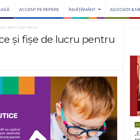
CASĂ
ACCENT PE REPERE
ÎNVĂȚĂMÂNT
ASOCIAȚII & M
lucru pentru copiii speciali
e și fișe de lucru pentru
AS
„E
pr