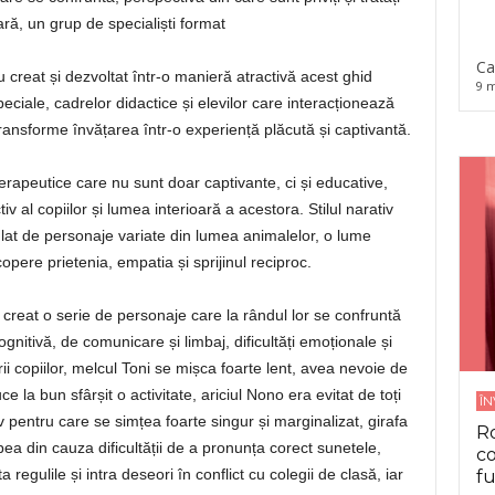
ară, un grup de specialiști format
Ca
 creat și dezvoltat într-o manieră atractivă acest ghid
9 m
peciale, cadrelor didactice și elevilor care interacționează
transforme învățarea într-o experiență plăcută și captivantă.
 terapeutice care nu sunt doar captivante, ci și educative,
 al copiilor și lumea interioară a acestora. Stilul narativ
pulat de personaje variate din lumea animalelor, o lume
opere prietenia, empatia și sprijinul reciproc.
 creat o serie de personaje care la rândul lor se confruntă
cognitivă, de comunicare și limbaj, dificultăți emoționale și
ii copiilor, melcul Toni se mișca foarte lent, avea nevoie de
ce la bun sfârșit o activitate, ariciul Nono era evitat de toți
Î
iv pentru care se simțea foarte singur și marginalizat, girafa
Ro
ea din cauza dificultății de a pronunța corect sunetele,
co
 regulile și intra deseori în conflict cu colegii de clasă, iar
fu