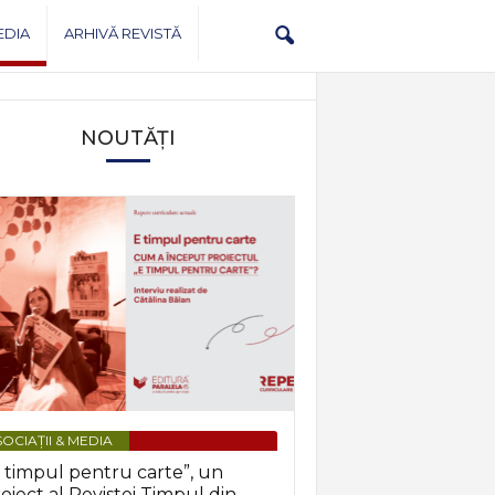
EDIA
ARHIVĂ REVISTĂ
NOUTĂȚI
OCIAȚII & MEDIA
 timpul pentru carte”, un
oiect al Revistei Timpul din