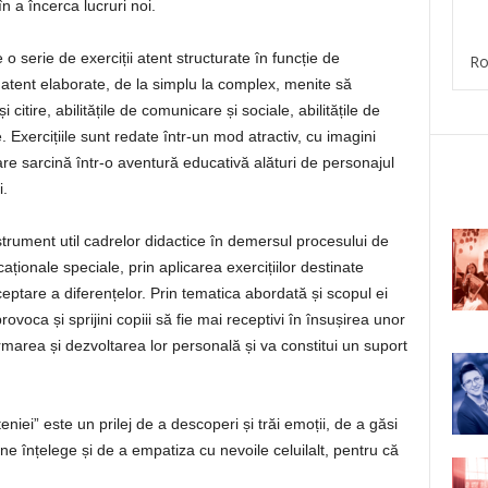
în a încerca lucruri noi.
 serie de exerciții atent structurate în funcție de
Ro
ții atent elaborate, de la simplu la complex, menite să
i citire, abilitățile de comunicare și sociale, abilitățile de
Exercițiile sunt redate într-un mod atractiv, cu imagini
are sarcină într-o aventură educativă alături de personajul
i.
strument util cadrelor didactice în demersul procesului de
aționale speciale, prin aplicarea exercițiilor destinate
ptare a diferențelor. Prin tematica abordată și scopul ei
rovoca și sprijini copiii să fie mai receptivi în însușirea unor
ormarea și dezvoltarea lor personală și va constitui un suport
eniei” este un prilej de a descoperi și trăi emoții, de a găsi
a ne înțelege și de a empatiza cu nevoile celuilalt, pentru că