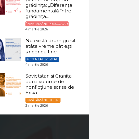
grădiniță: „Diferența
fundamentală între
grădinița...
ÎNVĂȚĂMÂNT PREȘCOLAR
4 martie 2026
Nu există drum greșit
atâta vreme cât ești
sincer cu tine
ACCENT PE REPERE
4 martie 2026
Sovietstan și Granița –
două volume de
nonficțiune scrise de
Erika...
ÎNVĂȚĂMÂNT LICEAL
3 martie 2026