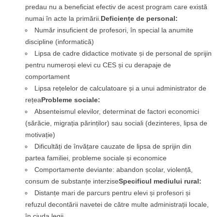
predau nu a beneficiat efectiv de acest program care există
numai în acte la primării.
Deficiențe de personal:
Număr insuficient de profesori, în special la anumite
discipline (informatică)
Lipsa de cadre didactice motivate și de personal de sprijin
pentru numeroși elevi cu CES și cu derapaje de
comportament
Lipsa rețelelor de calculatoare și a unui administrator de
rețea
Probleme sociale:
Absenteismul elevilor, determinat de factori economici
(sărăcie, migrația părinților) sau sociali (dezinteres, lipsa de
motivație)
Dificultăți de învățare cauzate de lipsa de sprijin din
partea familiei, probleme sociale și economice
Comportamente deviante: abandon școlar, violență,
consum de substanțe interzise
Specificul mediului rural:
Distanțe mari de parcurs pentru elevi și profesori și
refuzul decontării navetei de către multe administrații locale,
în ciuda legii.