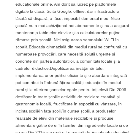
educaționale online. Am dorit să lucrez pe platformele
digitale la clasă, Suita Google, offline, dar infrastructura,
lăsată să dispară, a făcut imposibil demersul meu. Nicio
școală nu a mai achiziționat noi abonamente și nu a asigurat
mentenanța tabletelor elevilor și a calculatoarelor puține
rămase prin școală. Nici asigurarea semnalului Wi Fi în
școală.Educația gimnazială din mediul rural se confruntă cu
numeroase provocări, care necesită soluții urgente și
concrete din partea autorităților, a comunității locale și a
cadrelor didactice.Depolitizarea învățământului,
implementarea unor politici eficiente și o abordare integrată
pot contribui la îmbunătățirea calității educației în mediul
rural și la oferirea șanselor egale pentru toți elevii.Din 2006
desfășor în toate școlile activități de reciclare creativă și
gastronomie locală, fructificate în expoziții cu vânzare, în
incinta școlii/în fața școlii/în curtea școlii, a produselor
realizate de elevi din materiale reciclabile și produse
alimentare gătite de ei în familie, din ingrediente locale și de
sezon.Din 2015 am realizat o pagină de Facebook educativă