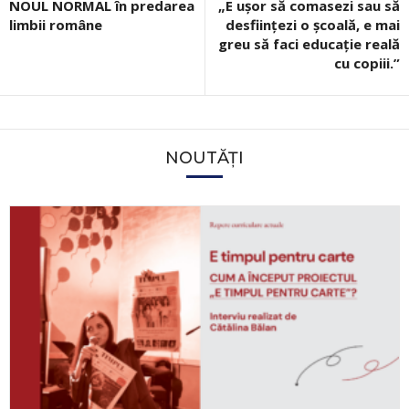
NOUL NORMAL în predarea
„E ușor să comasezi sau să
limbii române
desființezi o școală, e mai
greu să faci educație reală
cu copiii.”
NOUTĂȚI