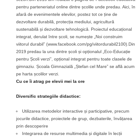
pentru parteneriatul online dintre școlile unde predau. Aici, în
afară de evenimentele elevilor, postez tot ce ține de
dezvoltare durabilă, protecția mediului, agricultură
sustenabilă și dezvoltare tehnologică. Proiectul educațional
integrat, derulat între școli, se numește „Noi construim
viitorul durabil” (www.facebook.com/pg/viitordurabil2100).Din
2019 predau la una dintre școli și opționalul „Eco-Educație
pentru Școli verzi”, opțional integrat pentru toate clasele de
gimnaziu. Școala Gimnazială „Ștefan cel Mare” se află acum
pe harta școlilor verzi.
Cu ce îi atrag pe elevii mei la ore
Diversific strategiile didactice:
Utilizarea metodelor interactive și participative, precum
jocurile didactice, proiectele de grup, dezbaterile, învățarea
prin descoperire
Integrarea de resurse multimedia și digitale în lecții