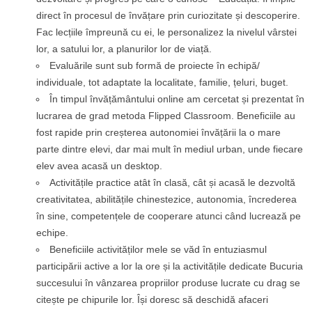
direct în procesul de învățare prin curiozitate și descoperire.
Fac lecțiile împreună cu ei, le personalizez la nivelul vârstei
lor, a satului lor, a planurilor lor de viață.
Evaluările sunt sub formă de proiecte în echipă/
individuale, tot adaptate la localitate, familie, țeluri, buget.
În timpul învățământului online am cercetat și prezentat în
lucrarea de grad metoda Flipped Classroom. Beneficiile au
fost rapide prin creșterea autonomiei învățării la o mare
parte dintre elevi, dar mai mult în mediul urban, unde fiecare
elev avea acasă un desktop.
Activitățile practice atât în clasă, cât și acasă le dezvoltă
creativitatea, abilitățile chinestezice, autonomia, încrederea
în sine, competențele de cooperare atunci când lucrează pe
echipe.
Beneficiile activităților mele se văd în entuziasmul
participării active a lor la ore și la activitățile dedicate Bucuria
succesului în vânzarea propriilor produse lucrate cu drag se
citește pe chipurile lor. Își doresc să deschidă afaceri