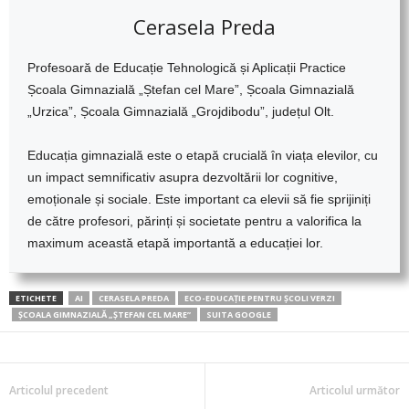
Cerasela Preda
Profesoară de Educație Tehnologică și Aplicații Practice
Școala Gimnazială „Ștefan cel Mare”, Școala Gimnazială
„Urzica”, Școala Gimnazială „Grojdibodu”, județul Olt.
Educația gimnazială este o etapă crucială în viața elevilor, cu
un impact semnificativ asupra dezvoltării lor cognitive,
emoționale și sociale. Este important ca elevii să fie sprijiniți
de către profesori, părinți și societate pentru a valorifica la
maximum această etapă importantă a educației lor.
ETICHETE
AI
CERASELA PREDA
ECO-EDUCAȚIE PENTRU ȘCOLI VERZI
ȘCOALA GIMNAZIALĂ „ȘTEFAN CEL MARE”
SUITA GOOGLE
Articolul precedent
Articolul următor