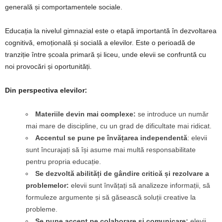
generală și comportamentele sociale.
Educația la nivelul gimnazial este o etapă importantă în dezvoltarea
cognitivă, emoțională și socială a elevilor. Este o perioadă de
tranziție între școala primară și liceu, unde elevii se confruntă cu
noi provocări și oportunități.
Din perspectiva elevilor:
Materiile devin mai complexe:
se introduce un număr
mai mare de discipline, cu un grad de dificultate mai ridicat.
Accentul se pune pe învățarea independentă
: elevii
sunt încurajați să își asume mai multă responsabilitate
pentru propria educație.
Se dezvoltă abilități de gândire critică și rezolvare a
problemelor:
elevii sunt învățați să analizeze informații, să
formuleze argumente și să găsească soluții creative la
probleme.
Se pune accent pe colaborare și comunicare:
elevii