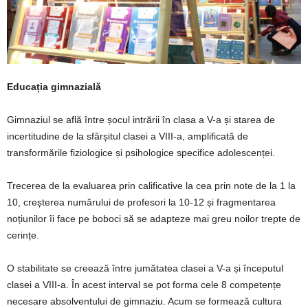
Educația gimnazială
Gimnaziul se află între șocul intrării în clasa a V-a și starea de
incertitudine de la sfârșitul clasei a VIII-a, amplificată de
transformările fiziologice și psihologice specifice adolescenței.
Trecerea de la evaluarea prin calificative la cea prin note de la 1 la
10, creșterea numărului de profesori la 10-12 și fragmentarea
noțiunilor îi face pe boboci să se adapteze mai greu noilor trepte de
cerințe.
O stabilitate se creează între jumătatea clasei a V-a și începutul
clasei a VIII-a. În acest interval se pot forma cele 8 competențe
necesare absolventului de gimnaziu. Acum se formează cultura