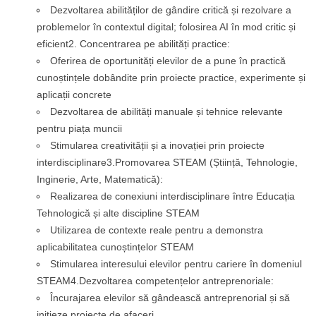
Dezvoltarea abilităților de gândire critică și rezolvare a
problemelor în contextul digital; folosirea AI în mod critic și
eficient2. Concentrarea pe abilități practice:
Oferirea de oportunități elevilor de a pune în practică
cunoștințele dobândite prin proiecte practice, experimente și
aplicații concrete
Dezvoltarea de abilități manuale și tehnice relevante
pentru piața muncii
Stimularea creativității și a inovației prin proiecte
interdisciplinare3.Promovarea STEAM (Știință, Tehnologie,
Inginerie, Arte, Matematică):
Realizarea de conexiuni interdisciplinare între Educația
Tehnologică și alte discipline STEAM
Utilizarea de contexte reale pentru a demonstra
aplicabilitatea cunoștințelor STEAM
Stimularea interesului elevilor pentru cariere în domeniul
STEAM4.Dezvoltarea competențelor antreprenoriale:
Încurajarea elevilor să gândească antreprenorial și să
inițieze proiecte de afaceri