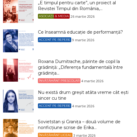
„E timpul pentru carte”, un proiect al
Revistei Timpul din România,...
26 martie 2026
ASOCIAȚII & MEDIA
Ce înseamnă educație de performanță?
9 martie 2026
ACCENT PE REPERE
Roxana Dumitrache, părinte de copil la
grădiniță: „Diferența fundamentală între
grădinița...
4 martie 2026
ÎNVĂȚĂMÂNT PREȘCOLAR
Nu există drum greșit atâta vreme cât ești
sincer cu tine
4 martie 2026
ACCENT PE REPERE
Sovietstan și Granița – două volume de
nonficțiune scrise de Erika...
3 martie 2026
ÎNVĂȚĂMÂNT LICEAL