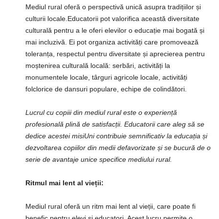
Mediul rural oferă o perspectivă unică asupra tradițiilor și
culturii locale.Educatorii pot valorifica această diversitate
culturală pentru a le oferi elevilor o educație mai bogată și
mai incluzivă. Ei pot organiza activități care promovează
toleranța, respectul pentru diversitate și aprecierea pentru
moștenirea culturală locală: serbări, activități la
monumentele locale, târguri agricole locale, activități
folclorice de dansuri populare, echipe de colindători.
Lucrul cu copiii din mediul rural este o experiență
profesională plină de satisfacții. Educatorii care aleg să se
dedice acestei misiUni contribuie semnificativ la educația și
dezvoltarea copiilor din medii defavorizate și se bucură de o
serie de avantaje unice specifice mediului rural.
Ritmul mai lent al vieții:
Mediul rural oferă un ritm mai lent al vieții, care poate fi
benefic pentru elevi și educatori. Acest lucru permite o