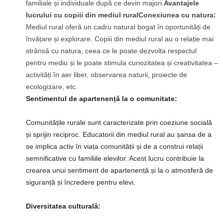
familiale și individuale după ce devin majori.
Avantajele
lucrului cu copiii din mediul rural
Conexiunea cu natura:
Mediul rural oferă un cadru natural bogat în oportunități de
învățare și explorare. Copiii din mediul rural au o relație mai
strânsă cu natura, ceea ce le poate dezvolta respectul
pentru mediu și le poate stimula curiozitatea și creativitatea –
activități în aer liber, observarea naturii, proiecte de
ecologizare, etc.
Sentimentul de apartenență la o comunitate:
Comunitățile rurale sunt caracterizate prin coeziune socială
și sprijin reciproc. Educatorii din mediul rural au șansa de a
se implica activ în viața comunității și de a construi relații
semnificative cu familiile elevilor. Acest lucru contribuie la
crearea unui sentiment de apartenență și la o atmosferă de
siguranță și încredere pentru elevi.
Diversitatea culturală: