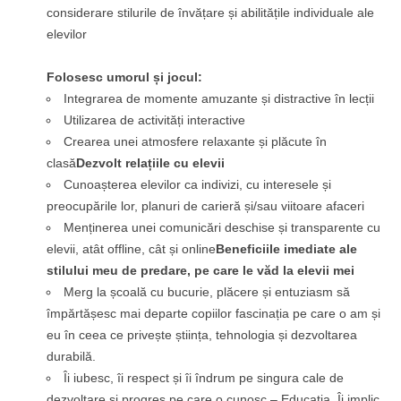
considerare stilurile de învățare și abilitățile individuale ale
elevilor
Folosesc umorul și jocul:
Integrarea de momente amuzante și distractive în lecții
Utilizarea de activități interactive
Crearea unei atmosfere relaxante și plăcute în
clasă
Dezvolt relațiile cu elevii
Cunoașterea elevilor ca indivizi, cu interesele și
preocupările lor, planuri de carieră și/sau viitoare afaceri
Menținerea unei comunicări deschise și transparente cu
elevii, atât offline, cât și online
Beneficiile imediate ale
stilului meu de predare, pe care le văd la elevii mei
Merg la școală cu bucurie, plăcere și entuziasm să
împărtășesc mai departe copiilor fascinația pe care o am și
eu în ceea ce privește știința, tehnologia și dezvoltarea
durabilă.
Îi iubesc, îi respect și îi îndrum pe singura cale de
dezvoltare și progres pe care o cunosc – Educația. Îi implic