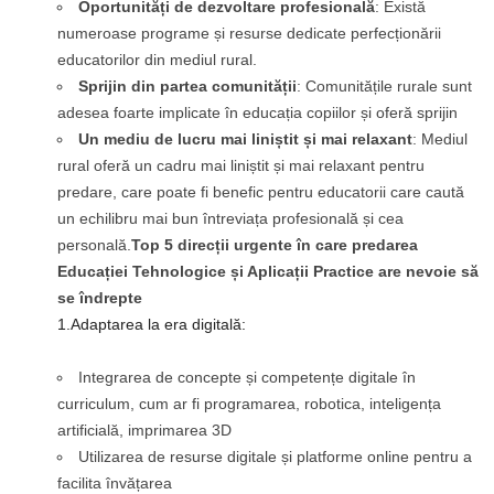
Oportunități de dezvoltare profesională
: Există
numeroase programe și resurse dedicate perfecționării
educatorilor din mediul rural.
Sprijin din partea comunității
: Comunitățile rurale sunt
adesea foarte implicate în educația copiilor și oferă sprijin
Un mediu de lucru mai liniștit și mai relaxant
: Mediul
rural oferă un cadru mai liniștit și mai relaxant pentru
predare, care poate fi benefic pentru educatorii care caută
un echilibru mai bun întreviața profesională și cea
personală.
Top 5 direcții urgente în care predarea
Educației Tehnologice și Aplicații Practice are nevoie să
se îndrepte
1.Adaptarea la era digitală:
Integrarea de concepte și competențe digitale în
curriculum, cum ar fi programarea, robotica, inteligența
artificială, imprimarea 3D
Utilizarea de resurse digitale și platforme online pentru a
facilita învățarea