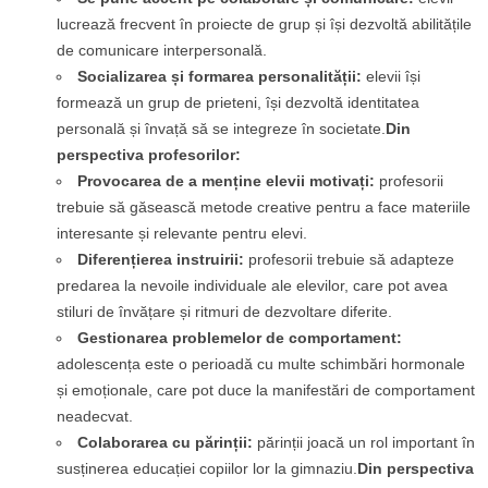
lucrează frecvent în proiecte de grup și își dezvoltă abilitățile
de comunicare interpersonală.
Socializarea și formarea personalității:
elevii își
formează un grup de prieteni, își dezvoltă identitatea
personală și învață să se integreze în societate.
Din
perspectiva profesorilor:
Provocarea de a menține elevii motivați:
profesorii
trebuie să găsească metode creative pentru a face materiile
interesante și relevante pentru elevi.
Diferențierea instruirii:
profesorii trebuie să adapteze
predarea la nevoile individuale ale elevilor, care pot avea
stiluri de învățare și ritmuri de dezvoltare diferite.
Gestionarea problemelor de comportament:
adolescența este o perioadă cu multe schimbări hormonale
și emoționale, care pot duce la manifestări de comportament
neadecvat.
Colaborarea cu părinții:
părinții joacă un rol important în
susținerea educației copiilor lor la gimnaziu.
Din perspectiva