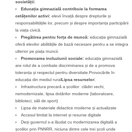
societății:
Educația gimnazială contribuie la formarea
cetățenilor activi:
elevii învață despre drepturile și
responsabilitățile lor, precum și despre importanța participării
la viața civică.
Pregătirea pentru forța de muncă:
educația gimnazială
oferă elevilor abilitățile de bază necesare pentru a se integra
ulterior pe piața muncii.
Promovarea incluziunii sociale:
educația gimnazială
are rolul de a combate discriminarea și de a promova
toleranța și respectul pentru diversitate.Provocările în
educația din mediul rural
Lipsa
resurselor:
Infrastructura precară a școlilor: clădiri vechi,
nemodernizate, lipsa dotărilor moderne (laboratoare,
biblioteci, săli de sport)
Lipsa de materiale didactice moderne și actualizate
Accesul limitat la internet și resurse digitale
Deși guvernul s-a lăudat cu modernizarea digitală a
școlilor prin PNNRR, niciuna dintre cele trei școli unde