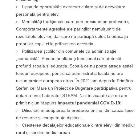
Lipsa de oportunități extracurriculare și de dezvoltare
personală pentru elevi
Mentalități tradiționale care pun presiune pe profesori și
Comportamente agresive ale părinților nemulțumiți de
rezultatele elevilor, dar care nu participă deloc la educația
propriilor copii, ci la prăbușirea acesteia.
Politizarea școlilor din comunele cu administrație
„comunistă”. Primari analfabeți funcțional care detestă
profund școala și educația. Școală ce nu poate atrage astfel
fonduri europene, pentru că administrația locală nu are
niciun proiect european atras. În 2021 am depus la Primăria
Ștefan cel Mare un Proiect de Bugetare participativă pentru
dotarea unui Laborator STEAM. Nici în ziua de azi nu am
primit niciun răspuns.
Impactul pandemiei COVID-19:
Dificultăți în adaptarea la predarea online, din cauza lipsei
de resurse și competențe digitale.
Creșterea decalajelor educaționale dintre elevii din mediul
rural și cei din mediul urban.