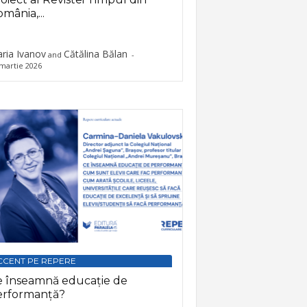
mânia,...
ria Ivanov
Cătălina Bălan
and
-
martie 2026
CCENT PE REPERE
e înseamnă educație de
erformanță?