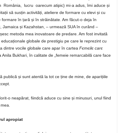
oi în România, lucru oarecum atipic) mi-a adus, îmi aduce și
ii să susțin activități, ateliere de formare cu elevi și cu
e formare în țară și în străinătate. Am făcut-o deja în
i, Jamaica și Kazahstan, – urmează SUA în curând –
ășesc metoda mea inovatoare de predare. Am fost invitată
 educaționale globale de prestigiu pe care le reprezint cu
na dintre vocile globale care apar în cartea
Fєmєilє carє
a Anila Bukhari, în calitate de „femeie remarcabilă care face
ublică și sunt atentă la tot ce ține de mine, de aparițiile
ccept.
it-o neapărat, fiindcă aduce cu sine și minusuri, unul fiind
a mea.
rul apropiat