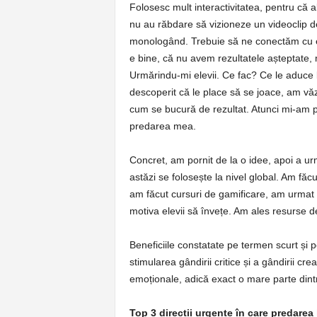
Folosesc mult interactivitatea, pentru că al
nu au răbdare să vizioneze un videoclip d
monologând. Trebuie să ne conectăm cu ei
e bine, că nu avem rezultatele așteptate
Urmărindu-mi elevii. Ce fac? Ce le aduce b
descoperit că le place să se joace, am văzu
cum se bucură de rezultat. Atunci mi-am pro
predarea mea.
Concret, am pornit de la o idee, apoi a ur
astăzi se folosește la nivel global. Am f
am făcut cursuri de gamificare, am urmat 
motiva elevii să învețe. Am ales resurse de
Beneficiile constatate pe termen scurt și 
stimularea gândirii critice și a gândirii cr
emoționale, adică exact o mare parte dintre
Top 3 direcții urgente în care predarea