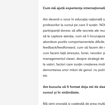
Cum mă ajută experiența internațională
Am devenit o voce în educația națională și 
profesorilor la cursul pe care îl susțin: 
participanții doresc să afle secrete ale re
să le capteze atenția, cum să îi încurajeze
abordeze pozitiv comportamentele dificile
feedback/feedforward, cum să facem din elev
cum facem față stresului, furiei, nevoilor 
managementul clasei, despre strategii de 
la valori, factori care susțin creșterea mot
demontarea unor mituri de genul: nu pot/n
etc.
Am bucuria să fi format deja mii de dasc
cursul și în străinătate.
Mă simt onorată și copleșită de prea mult