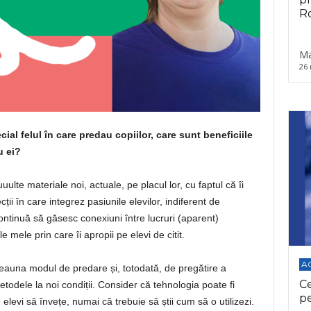
Ro
Ma
26 
ecial felul în care predau copiilor, care sunt beneficiile
u ei?
uulte materiale noi, actuale, pe placul lor, cu faptul că îi
cții în care integrez pasiunile elevilor, indiferent de
tinuă să găsesc conexiuni între lucruri (aparent)
mele prin care îi apropii pe elevi de citit.
A
auna modul de predare și, totodată, de pregătire a
C
todele la noi condiții. Consider că tehnologia poate fi
p
 elevi să învețe, numai că trebuie să știi cum să o utilizezi.