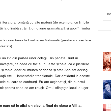
Ro
 literatura română cu alte materii (de exemplu, cu limbile
tâi la o limbă străină o noțiune gramaticală și apoi în limba
lui la corectarea la Evaluarea Națională (pentru o corectare
estații).
 un zid din partea unor colegi. Din păcate, sunt în
învățare, că ceea ce fac eu nu este școală, că e pierdere
și tabla, doar cu muncă serioasă și atât. Apoi tot aceiași
vață etc.… lamentările tradiționale. Dar antidotul la aceste
mele cu care te confrunți. Eu am acționat și, din punctul
it pentru ceea ce am reușit. Omul sfințește locul, e ușor
care să le aibă un elev la final de clasa a VIII-a: