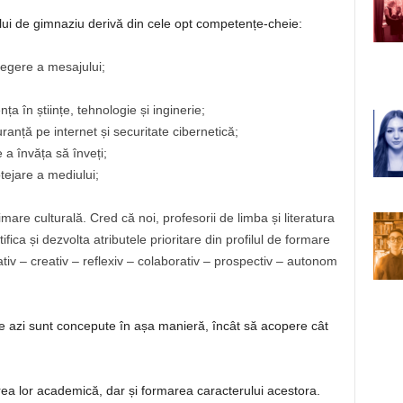
ului de gimnaziu derivă din cele opt competențe-cheie:
elegere a mesajului;
 în științe, tehnologie și inginerie;
ranță pe internet și securitate cibernetică;
a învăța să înveți;
tejare a mediului;
are culturală. Cred că noi, profesorii de limba și literatura
fica și dezvolta atributele prioritare din profilul de formare
iv – creativ – reflexiv – colaborativ – prospectiv – autonom
e azi sunt concepute în așa manieră, încât să acopere cât
ea lor academică, dar și formarea caracterului acestora.