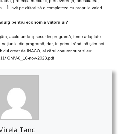
vitatea, protecția mediului, perseverența, onestitatea,
… Îi invit pe cititori să o completeze cu propriile valori.
dulți pentru economia viitorului?
găm, acolo unde lipsesc din programă, teme adaptate
 noțiunile din programă, dar, în primul rând, să știm noi
hidul creat de INACO, al cărui coautor sunt și eu:
23/11/ GMV-6_16-nov-2023.pdf
Mirela Tanc