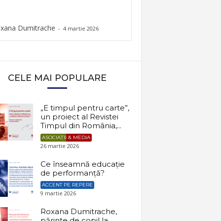
xana Dumitrache
-
4 martie 2026
CELE MAI POPULARE
„E timpul pentru carte”,
un proiect al Revistei
Timpul din România,...
ASOCIAȚII & MEDIA
26 martie 2026
Ce înseamnă educație
de performanță?
ACCENT PE REPERE
9 martie 2026
Roxana Dumitrache,
părinte de copil la