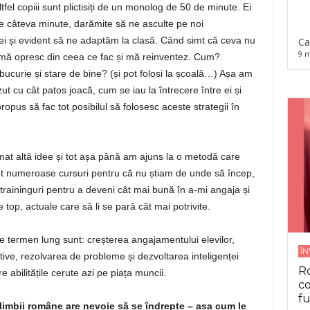
tfel copiii sunt plictisiți de un monolog de 50 de minute. Ei
e câteva minute, darămite să ne asculte pe noi
 și evident să ne adaptăm la clasă. Când simt că ceva nu
Ca
9 m
, mă opresc din ceea ce fac și mă reinventez. Cum?
ucurie și stare de bine? (și pot folosi la școală…) Așa am
t cu cât patos joacă, cum se iau la întrecere între ei și
pus să fac tot posibilul să folosesc aceste strategii în
mat altă idee și tot așa până am ajuns la o metodă care
ăcut numeroase cursuri pentru că nu știam de unde să încep,
traininguri pentru a deveni cât mai bună în a-mi angaja și
 top, actuale care să li se pară cât mai potrivite.
pe termen lung sunt: creșterea angajamentului elevilor,
Î
eative, rezolvarea de probleme și dezvoltarea inteligenței
Ro
 abilitățile cerute azi pe piața muncii.
co
fu
 limbii române are nevoie să se îndrepte – așa cum le