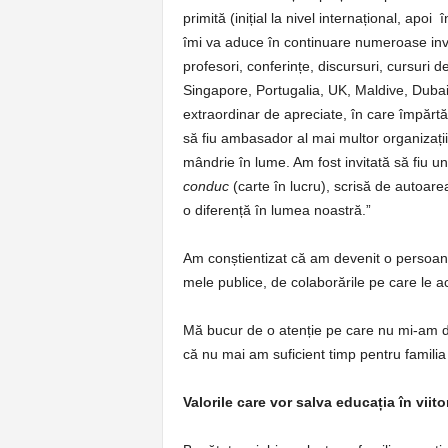
primită (inițial la nivel internațional, ap
îmi va aduce în continuare numeroase invitaț
profesori, conferințe, discursuri, cursuri d
Singapore, Portugalia, UK, Maldive, Duba
extraordinar de apreciate, în care împărt
să fiu ambasador al mai multor organizații
mândrie în lume. Am fost invitată să fiu u
conduc
(carte în lucru), scrisă de autoare
o diferență în lumea noastră.”
Am conștientizat că am devenit o persoană p
mele publice, de colaborările pe care le a
Mă bucur de o atenție pe care nu mi-am dor
că nu mai am suficient timp pentru famili
Valorile care vor salva educația în viito