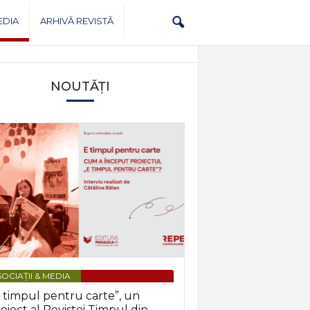
EDIA
ARHIVĂ REVISTĂ
NOUTĂȚI
OCIAȚII & MEDIA
 timpul pentru carte”, un
oiect al Revistei Timpul din