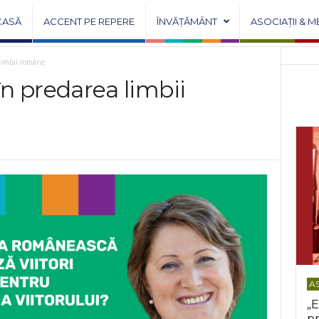
CASĂ
ACCENT PE REPERE
ÎNVĂȚĂMÂNT
ASOCIAȚII & M
imbii române
predarea limbii
AS
„E
pr