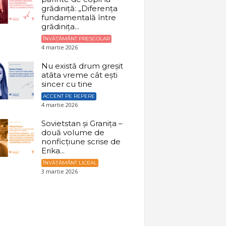
grădiniță: „Diferența
fundamentală între
grădinița...
ÎNVĂȚĂMÂNT PREȘCOLAR
4 martie 2026
Nu există drum greșit
atâta vreme cât ești
sincer cu tine
ACCENT PE REPERE
4 martie 2026
Sovietstan și Granița –
două volume de
nonficțiune scrise de
Erika...
ÎNVĂȚĂMÂNT LICEAL
3 martie 2026