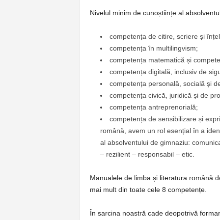
Nivelul minim de cunoștiințe al absolvent
competența de citire, scriere și înț
competența în multilingvism;
competența matematică și competența
competența digitală, inclusiv de sigu
competența personală, socială și de 
competența civică, juridică și de pro
competența antreprenorială;
competența de sensibilizare și exprim
română, avem un rol esențial în a identi
al absolventului de gimnaziu: comunicat
– rezilient – responsabil – etic.
Manualele de limba și literatura română d
mai mult din toate cele 8 competențe.
În sarcina noastră cade deopotrivă formar