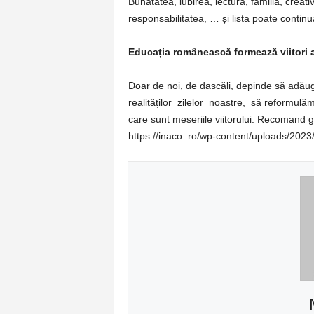
Bunătatea, iubirea, lectura, familia, creati
responsabilitatea, … și lista poate continua
Educația românească formează viitori a
Doar de noi, de dascăli, depinde să adău
realităților zilelor noastre, să reformulăm
care sunt meseriile viitorului. Recomand g
https://inaco. ro/wp-content/uploads/20