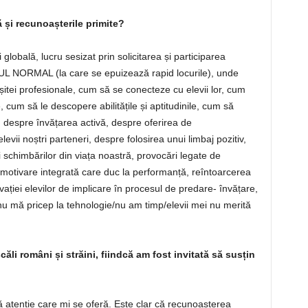
 și recunoașterile primite?
globală, lucru sesizat prin solicitarea și participarea
NOUL NORMAL (la care se epuizează rapid locurile), unde
ușitei profesionale, cum să se conecteze cu elevii lor, cum
, cum să le descopere abilitățile și aptitudinile, cum să
, despre învățarea activă, despre oferirea de
ii noștri parteneri, despre folosirea unui limbaj pozitiv,
și schimbărilor din viața noastră, provocări legate de
motivare integrată care duc la performanță, reîntoarcerea
ivației elevilor de implicare în procesul de predare- învățare,
u mă pricep la tehnologie/nu am timp/elevii mei nu merită
ăli români și străini, fiindcă am fost invitată să susțin
ă atenție care mi se oferă. Este clar că recunoașterea