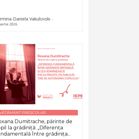
rmina-Daniela Vakulovski
-
artie 2026
NVĂȚĂMÂNT PREȘCOLAR
xana Dumitrache, părinte de
pil la grădiniță: „Diferența
ndamentală între grădinița...