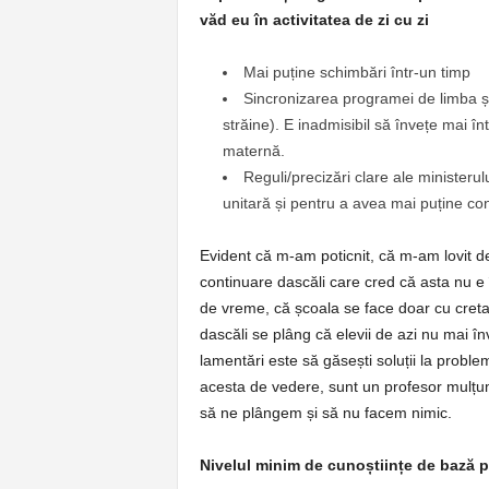
văd eu în activitatea de zi cu zi
Mai puține schimbări într-un timp
Sincronizarea programei de limba și
străine). E inadmisibil să învețe mai în
maternă.
Reguli/precizări clare ale ministeru
unitară și pentru a avea mai puține cont
Evident că m-am poticnit, că m-am lovit de
continuare dascăli care cred că asta nu e 
de vreme, că școala se face doar cu creta 
dascăli se plâng că elevii de azi nu mai în
lamentări este să găsești soluții la proble
acesta de vedere, sunt un profesor mulțum
să ne plângem și să nu facem nimic.
Nivelul minim de cunoștiințe de bază pe 