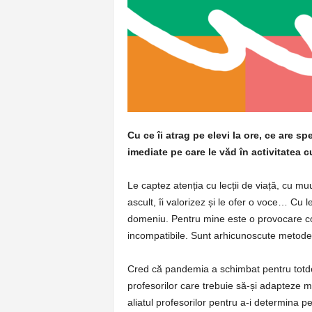
p
e
r
e
Cu ce îi atrag pe elevi la ore, ce are sp
imediate pe care le văd în activitatea c
Le captez atenția cu lecții de viață, cu muu
ascult, îi valorizez și le ofer o voce… Cu le
domeniu. Pentru mine este o provocare con
incompatibile. Sunt arhicunoscute metodele 
Cred că pandemia a schimbat pentru totde
profesorilor care trebuie să-și adapteze me
aliatul profesorilor pentru a-i determina pe