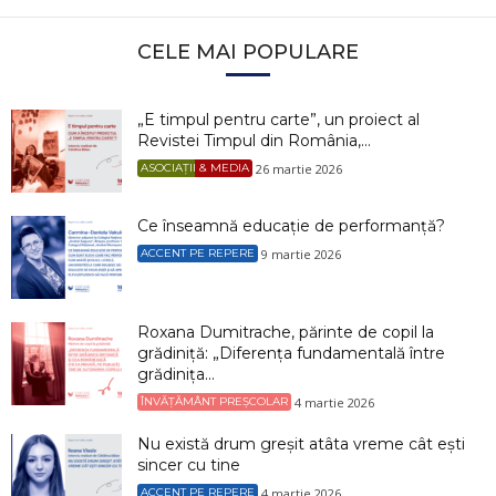
CELE MAI POPULARE
„E timpul pentru carte”, un proiect al
Revistei Timpul din România,...
26 martie 2026
ASOCIAȚII & MEDIA
Ce înseamnă educație de performanță?
9 martie 2026
ACCENT PE REPERE
Roxana Dumitrache, părinte de copil la
grădiniță: „Diferența fundamentală între
grădinița...
4 martie 2026
ÎNVĂȚĂMÂNT PREȘCOLAR
Nu există drum greșit atâta vreme cât ești
sincer cu tine
4 martie 2026
ACCENT PE REPERE