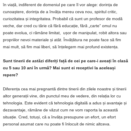
în viață, indiferent de domeniul pe care îl vor alege: dorința de
cunoaștere, dorința de a învăța mereu ceva nou, spiritul critic,
curiozitatea și integritatea. Probabil că sunt un profesor de modă
veche, dar cred cu tărie că fără educație, fără „carte” omul nu
poate evolua, ci rămâne limitat, ușor de manipulat, robit altora sau
propriilor nevoi materiale și atât. Învățătura ne poate face să fim
mai mult, să fim mai liberi, să înțelegem mai profund existența.
Sunt tinerii de astăzi diferiți față de cei pe care-i aveați în clasă
cu 5 sau 10 ani în urmă? Mai sunt ei receptivi la aceleași
repere?
Diferența cea mai pregnantă dintre tinerii din zilele noastre și tinerii
altor generații vine, din punctul meu de vedere, din relația lor cu
tehnologia. Este evident că tehnologia digitală a adus și avantaje și
dezavantaje, rămâne de văzut cum ne vom raporta la această
situație. Cred, totuși, că a învăța presupune un efort, un efort
personal asumat care nu poate fi înlocuit de nimic altceva.