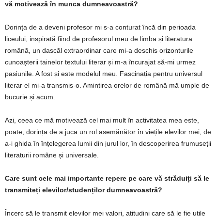
vă motivează în munca dumneavoastră?
Dorința de a deveni profesor mi s-a conturat încă din perioada
liceului, inspirată fiind de profesorul meu de limba și literatura
română, un dascăl extraordinar care mi-a deschis orizonturile
cunoașterii tainelor textului literar și m-a încurajat să-mi urmez
pasiunile. A fost și este modelul meu. Fascinația pentru universul
literar el mi-a transmis-o. Amintirea orelor de română mă umple de
bucurie și acum.
Azi, ceea ce mă motivează cel mai mult în activitatea mea este,
poate, dorința de a juca un rol asemănător în viețile elevilor mei, de
a-i ghida în înțelegerea lumii din jurul lor, în descoperirea frumuseții
literaturii române și universale.
Care sunt cele mai importante repere pe care vă străduiți să le
transmiteți elevilor/studenților dumneavoastră?
Încerc să le transmit elevilor mei valori, atitudini care să le fie utile