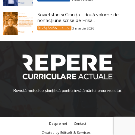
Sovietstan și Granița – două volume de
nonficțiune scrise de Erika...
3 martie 2026
ÎNVĂȚĂMÂNT LICEAL
Revistă metodico-științifică pentru învățământul preuniversitar.
Despre noi
Contact
Created by
Editsoft & Services