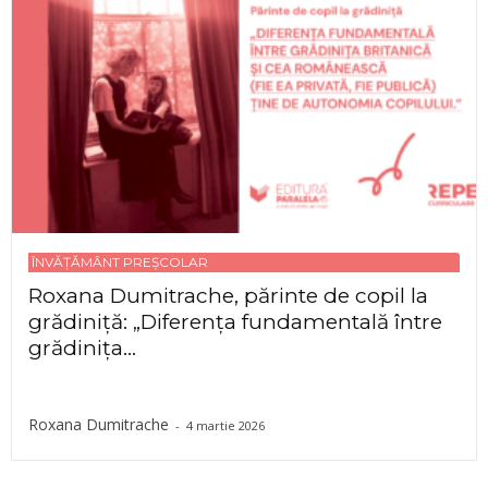
ÎNVĂȚĂMÂNT PREȘCOLAR
Roxana Dumitrache, părinte de copil la
grădiniță: „Diferența fundamentală între
grădinița...
Roxana Dumitrache
-
4 martie 2026