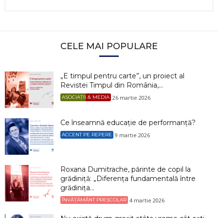
CELE MAI POPULARE
„E timpul pentru carte”, un proiect al
Revistei Timpul din România,...
26 martie 2026
ASOCIAȚII & MEDIA
Ce înseamnă educație de performanță?
9 martie 2026
ACCENT PE REPERE
Roxana Dumitrache, părinte de copil la
grădiniță: „Diferența fundamentală între
grădinița...
4 martie 2026
ÎNVĂȚĂMÂNT PREȘCOLAR