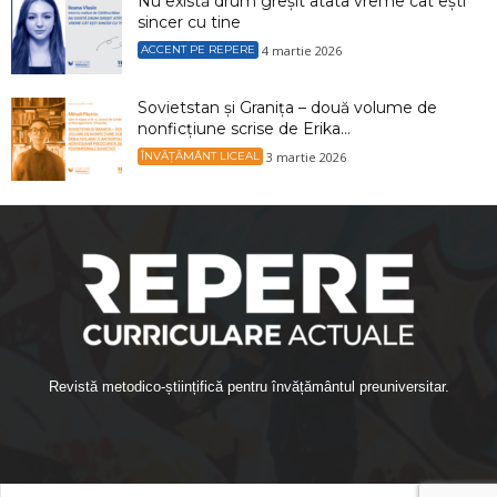
Nu există drum greșit atâta vreme cât ești
sincer cu tine
4 martie 2026
ACCENT PE REPERE
Sovietstan și Granița – două volume de
nonficțiune scrise de Erika...
3 martie 2026
ÎNVĂȚĂMÂNT LICEAL
Revistă metodico-științifică pentru învățământul preuniversitar.