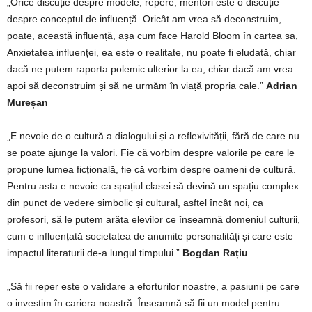
„Orice discuție despre modele, repere, mentori este o discuție
despre conceptul de influență. Oricât am vrea să deconstruim,
poate, această influență, așa cum face Harold Bloom în cartea sa,
Anxietatea influenței, ea este o realitate, nu poate fi eludată, chiar
dacă ne putem raporta polemic ulterior la ea, chiar dacă am vrea
apoi să deconstruim și să ne urmăm în viață propria cale.”
Adrian
Mureșan
„E nevoie de o cultură a dialogului și a reflexivității, fără de care nu
se poate ajunge la valori. Fie că vorbim despre valorile pe care le
propune lumea ficțională, fie că vorbim despre oameni de cultură.
Pentru asta e nevoie ca spațiul clasei să devină un spațiu complex
din punct de vedere simbolic și cultural, asftel încât noi, ca
profesori, să le putem arăta elevilor ce înseamnă domeniul culturii,
cum e influențată societatea de anumite personalități și care este
impactul literaturii de-a lungul timpului.”
Bogdan Rațiu
„Să fii reper este o validare a eforturilor noastre, a pasiunii pe care
o investim în cariera noastră. Înseamnă să fii un model pentru