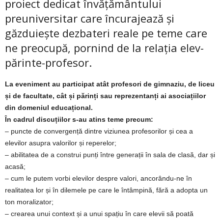
proiect dedicat învățământului
preuniversitar care încurajează și
găzduiește dezbateri reale pe teme care
ne preocupă, pornind de la relația elev-
părinte-profesor.
La eveniment au participat atât profesori de gimnaziu, de liceu
și de facultate, cât și părinți sau reprezentanți ai asociațiilor
din domeniul educațional.
În cadrul discuțiilor s-au atins teme precum:
– puncte de convergență dintre viziunea profesorilor și cea a
elevilor asupra valorilor și reperelor;
– abilitatea de a construi punți între generații în sala de clasă, dar și
acasă;
– cum le putem vorbi elevilor despre valori, ancorându-ne în
realitatea lor și în dilemele pe care le întâmpină, fără a adopta un
ton moralizator;
– crearea unui context și a unui spațiu în care elevii să poată