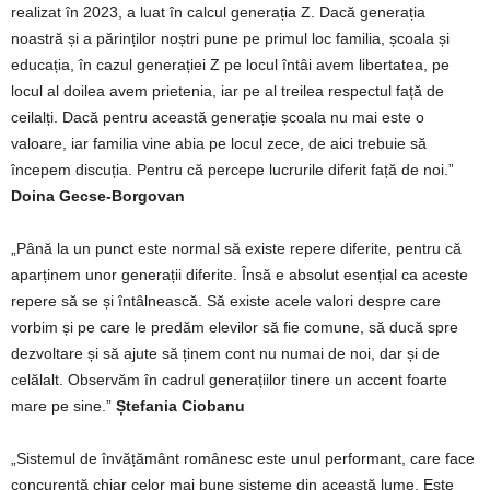
realizat în 2023, a luat în calcul generația Z. Dacă generația
noastră și a părinților noștri pune pe primul loc familia, școala și
educația, în cazul generației Z pe locul întâi avem libertatea, pe
locul al doilea avem prietenia, iar pe al treilea respectul față de
ceilalți. Dacă pentru această generație școala nu mai este o
valoare, iar familia vine abia pe locul zece, de aici trebuie să
începem discuția. Pentru că percepe lucrurile diferit față de noi.”
Doina Gecse-Borgovan
„Până la un punct este normal să existe repere diferite, pentru că
aparținem unor generații diferite. Însă e absolut esențial ca aceste
repere să se și întâlnească. Să existe acele valori despre care
vorbim și pe care le predăm elevilor să fie comune, să ducă spre
dezvoltare și să ajute să ținem cont nu numai de noi, dar și de
celălalt. Observăm în cadrul generațiilor tinere un accent foarte
mare pe sine.”
Ștefania Ciobanu
„Sistemul de învățământ românesc este unul performant, care face
concurență chiar celor mai bune sisteme din această lume. Este