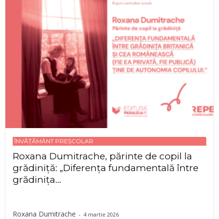
ÎNVĂȚĂMÂNT PREȘCOLAR
Roxana Dumitrache, părinte de copil la
grădiniță: „Diferența fundamentală între
grădinița...
Roxana Dumitrache
-
4 martie 2026