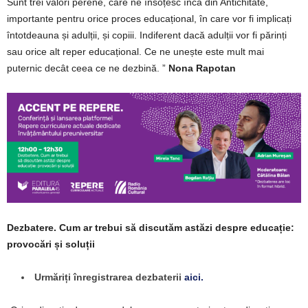
Sunt trei valori perene, care ne însoțesc încă din Antichitate,
importante pentru orice proces educațional, în care vor fi implicați
întotdeauna și adulții, și copiii. Indiferent dacă adulții vor fi părinți
sau orice alt reper educațional. Ce ne unește este mult mai
puternic decât ceea ce ne dezbină. ”
Nona Rapotan
Dezbatere. Cum ar trebui să discutăm astăzi despre educație:
provocări și soluții
Urmăriți înregistrarea dezbaterii
aici.