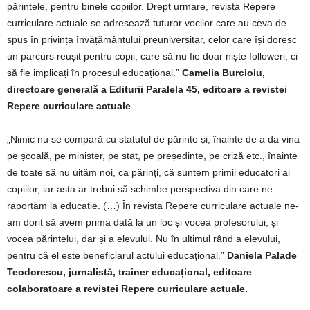
părintele, pentru binele copiilor. Drept urmare, revista Repere
curriculare actuale se adresează tuturor vocilor care au ceva de
spus în privința învățământului preuniversitar, celor care își doresc
un parcurs reușit pentru copii, care să nu fie doar niște followeri, ci
să fie implicați în procesul educațional.”
Camelia Burcioiu,
directoare generală a Editurii Paralela 45, editoare a revistei
Repere curriculare actuale
„Nimic nu se compară cu statutul de părinte și, înainte de a da vina
pe școală, pe minister, pe stat, pe președinte, pe criză etc., înainte
de toate să nu uităm noi, ca părinți, că suntem primii educatori ai
copiilor, iar asta ar trebui să schimbe perspectiva din care ne
raportăm la educație. (…) În revista Repere curriculare actuale ne-
am dorit să avem prima dată la un loc și vocea profesorului, și
vocea părintelui, dar și a elevului. Nu în ultimul rând a elevului,
pentru că el este beneficiarul actului educațional.”
Daniela Palade
Teodorescu, jurnalistă, trainer educațional, editoare
colaboratoare a revistei Repere curriculare actuale.