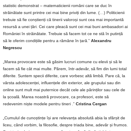
statistic demonstrat – matematicienii români care se duc în
străinătate sunt printre cei mai bine priviți din lume. (…) Politicienii
trebuie să fie conștienți că tinerii valoroși sunt cea mai importantă
resursă a unei țări. Cei care pleacă sunt cei mai buni ambasadori ai
României în străinătate. Trebuie să facem tot ce ne stă în putință
să le oferim condițiile pentru a rămâne în țară.”
Alexandru
Negrescu
„Marea provocare este să găsim lucruri comune cu elevii și să le
facem să fie cât mai multe. Părem, într-adevăr, să fim din lumi total
diferite. Suntem specii diferite, care vorbesc altă limbă. Pare că, la
vârsta adolescenței, influențele din exterior, ale grupului sau din
online sunt mult mai puternice decât cele ale părinților sau cele de
la școală. Marea noastră provocare, ca profesori, este să
redevenim niște modele pentru tineri .”
Cristina Cergan
„Cumulul de cunoștințe își are relevanța absolută abia la sfârșit de
liceu, când vorbim, la filosofie, despre triada bine, adevăr și frumos.