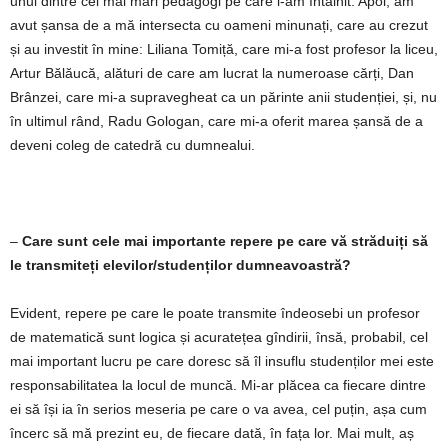
unul dintre cei mai mari pedagogi pe care i-am întâlnit. Apoi, am
avut șansa de a mă intersecta cu oameni minunați, care au crezut
și au investit în mine: Liliana Tomiță, care mi-a fost profesor la liceu,
Artur Bălăucă, alături de care am lucrat la numeroase cărți, Dan
Brânzei, care mi-a supravegheat ca un părinte anii studenției, și, nu
în ultimul rând, Radu Gologan, care mi-a oferit marea șansă de a
deveni coleg de catedră cu dumnealui.
–
Care sunt cele mai importante repere pe care vă străduiți să
le transmiteți elevilor/studenților dumneavoastră?
Evident, repere pe care le poate transmite îndeosebi un profesor
de matematică sunt logica și acuratețea gîndirii, însă, probabil, cel
mai important lucru pe care doresc să îl insuflu studenților mei este
responsabilitatea la locul de muncă. Mi-ar plăcea ca fiecare dintre
ei să își ia în serios meseria pe care o va avea, cel puțin, așa cum
încerc să mă prezint eu, de fiecare dată, în fața lor. Mai mult, aș