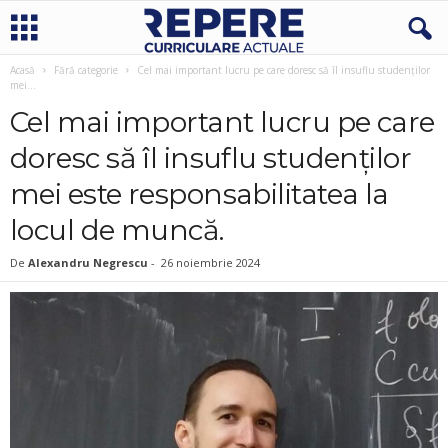
Acasă
Fără categorie
Cel mai important lucru pe care doresc să îl insuflu studenților
mei...
Cel mai important lucru pe care
doresc să îl insuflu studenților
mei este responsabilitatea la
locul de muncă.
De
Alexandru Negrescu
-
26 noiembrie 2024