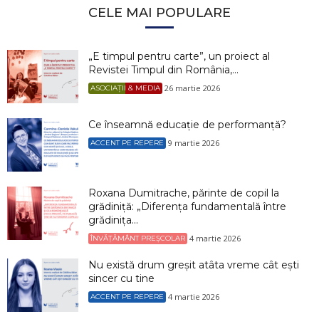
CELE MAI POPULARE
„E timpul pentru carte”, un proiect al
Revistei Timpul din România,...
26 martie 2026
ASOCIAȚII & MEDIA
Ce înseamnă educație de performanță?
9 martie 2026
ACCENT PE REPERE
Roxana Dumitrache, părinte de copil la
grădiniță: „Diferența fundamentală între
grădinița...
4 martie 2026
ÎNVĂȚĂMÂNT PREȘCOLAR
Nu există drum greșit atâta vreme cât ești
sincer cu tine
4 martie 2026
ACCENT PE REPERE