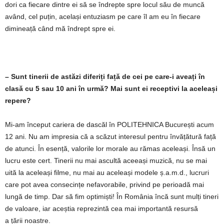
dori ca fiecare dintre ei să se îndrepte spre locul său de muncă
având, cel puțin, același entuziasm pe care îl am eu în fiecare
dimineață când mă îndrept spre ei.
– Sunt tinerii de astăzi diferiți față de cei pe care-i aveați în
clasă cu 5 sau 10 ani în urmă? Mai sunt ei receptivi la aceleași
repere?
Mi-am început cariera de dascăl în POLITEHNICA București acum
12 ani. Nu am impresia că a scăzut interesul pentru învățătură față
de atunci. În esență, valorile lor morale au rămas aceleași. Însă un
lucru este cert. Tinerii nu mai ascultă aceeași muzică, nu se mai
uită la aceleași filme, nu mai au aceleași modele ș.a.m.d., lucruri
care pot avea consecințe nefavorabile, privind pe perioadă mai
lungă de timp. Dar să fim optimiști! În România încă sunt mulți tineri
de valoare, iar aceștia reprezintă cea mai importantă resursă
a țării noastre.