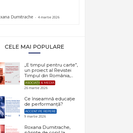
xana Dumitrache
-
4 martie 2026
CELE MAI POPULARE
„E timpul pentru carte”,
un proiect al Revistei
Timpul din România,...
ASOCIAȚII & MEDIA
26 martie 2026
Ce înseamnă educație
de performanță?
ACCENT PE REPERE
9 martie 2026
Roxana Dumitrache,
părinte de copil la