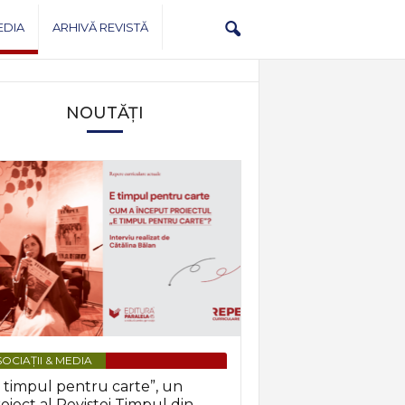
EDIA
ARHIVĂ REVISTĂ
NOUTĂȚI
OCIAȚII & MEDIA
 timpul pentru carte”, un
oiect al Revistei Timpul din