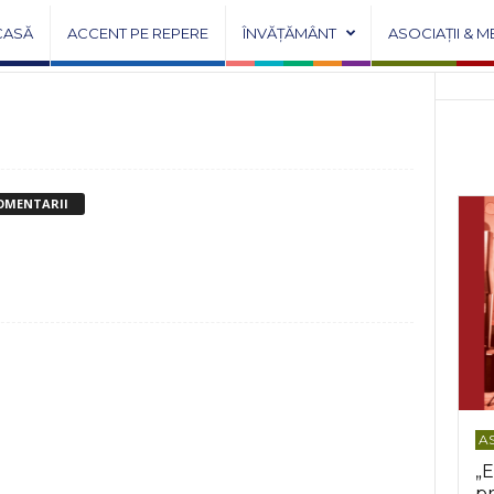
CASĂ
ACCENT PE REPERE
ÎNVĂȚĂMÂNT
ASOCIAȚII & M
OMENTARII
AS
„E
pr