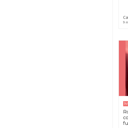
Ca
9 m
Î
Ro
co
fu