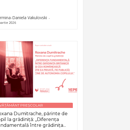
rmina-Daniela Vakulovski
-
artie 2026
NVĂȚĂMÂNT PREȘCOLAR
xana Dumitrache, părinte de
pil la grădiniță: „Diferența
ndamentală între grădinița...