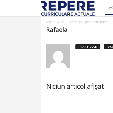
R
A
e
Acasă
Autori
Articole adaugate de către Rafaela
Rafaela
v
i
-1 ARTICOLE
0 C
s
t
a
Niciun articol afișat
R
e