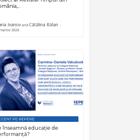
mânia,...
ria Ivanov
Cătălina Bălan
and
-
martie 2026
CCENT PE REPERE
e înseamnă educație de
erformanță?