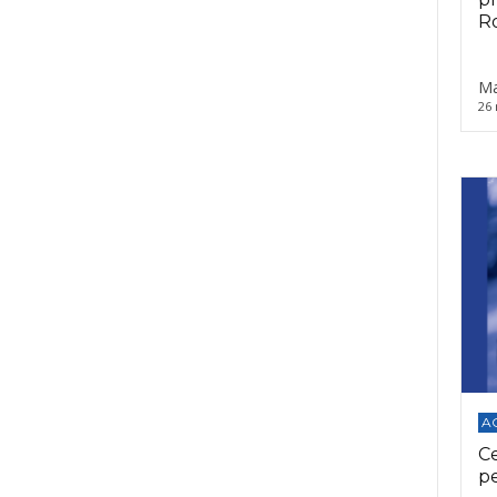
Ro
Ma
26 
A
C
p