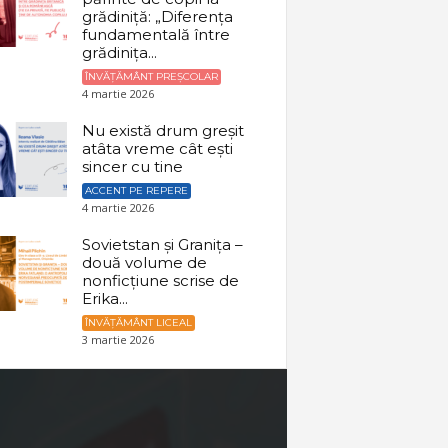
grădiniță: „Diferența
fundamentală între
grădinița...
ÎNVĂȚĂMÂNT PREȘCOLAR
4 martie 2026
Nu există drum greșit
atâta vreme cât ești
sincer cu tine
ACCENT PE REPERE
4 martie 2026
Sovietstan și Granița –
două volume de
nonficțiune scrise de
Erika...
ÎNVĂȚĂMÂNT LICEAL
3 martie 2026