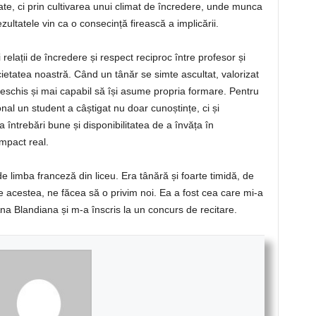
tate, ci prin cultivarea unui climat de încredere, unde munca
zultatele vin ca o consecință firească a implicării.
elații de încredere și respect reciproc între profesor și
cietatea noastră. Când un tânăr se simte ascultat, valorizat
 deschis și mai capabil să își asume propria formare. Pentru
nal un student a câștigat nu doar cunoștințe, ci și
 întrebări bune și disponibilitatea de a învăța în
impact real.
 limba franceză din liceu. Era tânără și foarte timidă, de
e acestea, ne făcea să o privim noi. Ea a fost cea care mi-a
Ana Blandiana și m-a înscris la un concurs de recitare.