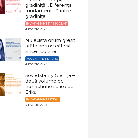
grădiniță: „Diferența
fundamentală între
grădinița...
ÎNVĂȚĂMÂNT PREȘCOLAR
4 martie 2026
Nu există drum greșit
atâta vreme cât ești
sincer cu tine
ACCENT PE REPERE
4 martie 2026
Sovietstan și Granița –
două volume de
nonficțiune scrise de
Erika...
ÎNVĂȚĂMÂNT LICEAL
3 martie 2026