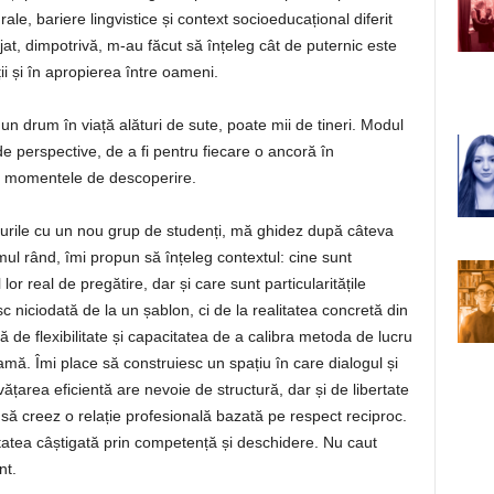
urale, bariere lingvistice și context socioeducațional diferit
at, dimpotrivă, m-au făcut să înțeleg cât de puternic este
tății și în apropierea între oameni.
 un drum în viață alături de sute, poate mii de tineri. Modul
e perspective, de a fi pentru fiecare o ancoră în
n momentele de descoperire.
urile cu un nou grup de studenți, mă ghidez după câteva
imul rând, îmi propun să înțeleg contextul: cine sunt
 lor real de pregătire, dar și care sunt particularitățile
sc niciodată de la un șablon, ci de la realitatea concretă din
 de flexibilitate și capacitatea de a calibra metoda de lucru
amă. Îmi place să construiesc un spațiu în care dialogul și
vățarea eficientă are nevoie de structură, dar și de libertate
ă creez o relație profesională bazată pe respect reciproc.
itatea câștigată prin competență și deschidere. Nu caut
nt.