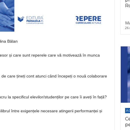
Ro
Ma
26 
lina Bălan
ofesor și care sunt reperele care vă motivează în munca
 de care țineți cont atunci când începeți o nouă colaborare
u la specificul elevilor/studenților pe care îi aveți în față?
A
librul între exigențele necesare atingerii performanței și
C
p