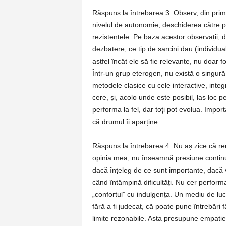
Răspuns la întrebarea 3: Observ, din primel
nivelul de autonomie, deschiderea către par
rezistențele. Pe baza acestor observații, d
dezbatere, ce tip de sarcini dau (individua
astfel încât ele să fie relevante, nu doar f
Într-un grup eterogen, nu există o singur
metodele clasice cu cele interactive, inte
cere, și, acolo unde este posibil, las loc pe
performa la fel, dar toți pot evolua. Import
că drumul îi aparține.
Răspuns la întrebarea 4: Nu aș zice că ren
opinia mea, nu înseamnă presiune continuă
dacă înțeleg de ce sunt importante, dacă v
când întâmpină dificultăți. Nu cer perform
„confortul” cu indulgența. Un mediu de luc
fără a fi judecat, că poate pune întrebări f
limite rezonabile. Asta presupune empatie,