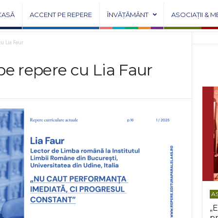
CASĂ
ACCENT PE REPERE
ÎNVĂȚĂMÂNT
ASOCIAȚII & M
cu Lia Faur
pe repere cu Lia Faur
AS
„E
pr