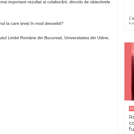
mai important rezultat al colaborării, dincolo de obiectivele
Ca
nul la care țineți în mod deosebit?
9 m
tutul Limbii Române din București, Universitatea din Udine,
Î
Ro
co
fu