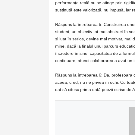
performanța reală nu se atinge prin rigidi
susținută este valorizată, nu impusă, iar re
Răspuns la întrebarea 5: Construirea unei r
student, un obiectiv tot mai abstract în so
și luat în serios, devine mai motivat, mai
mine, dacă la finalul unui parcurs educațio
încredere în sine, capacitatea de a formula
continuare, atunci colaborarea a avut un 
Răspuns la întrebarea 6: Da, profesoara de
aceea, cred, nu ne privea în ochi. Cu toat
dat să citesc prima dată poezii scrise de 