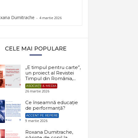
xana Dumitrache
-
4 martie 2026
CELE MAI POPULARE
„E timpul pentru carte”,
un proiect al Revistei
Timpul din România,...
ASOCIAȚII & MEDIA
26 martie 2026
Ce înseamnă educație
de performanță?
ACCENT PE REPERE
9 martie 2026
Roxana Dumitrache,
părinte de copil la