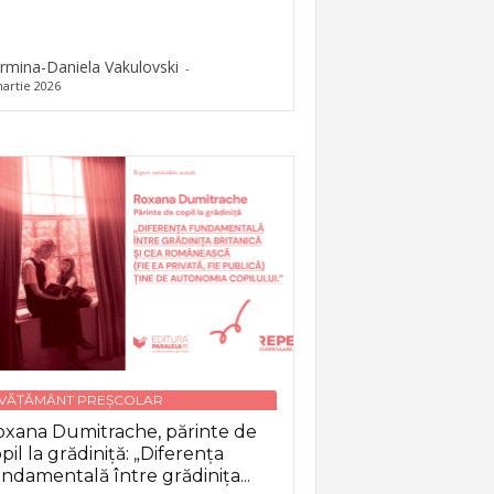
rmina-Daniela Vakulovski
-
artie 2026
NVĂȚĂMÂNT PREȘCOLAR
xana Dumitrache, părinte de
pil la grădiniță: „Diferența
ndamentală între grădinița...