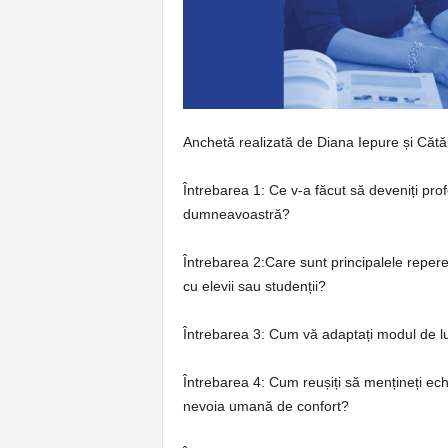
p
e
r
Anchetă realizată de Diana Iepure și Cătă
e
Întrebarea 1: Ce v-a făcut să deveniți pr
dumneavoastră?
Întrebarea 2:
Care sunt principalele repere
cu elevii sau studenții?
Întrebarea 3:
Cum vă adaptați modul de lucr
Întrebarea 4:
Cum reușiți să mențineți echi
nevoia umană de confort?