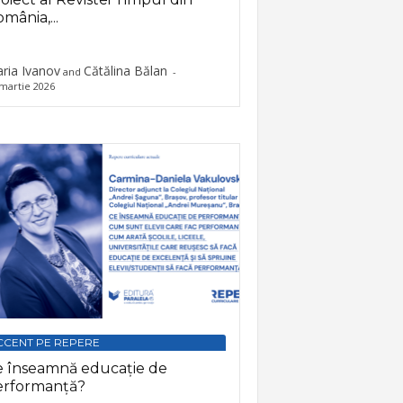
mânia,...
ria Ivanov
Cătălina Bălan
and
-
martie 2026
CCENT PE REPERE
e înseamnă educație de
erformanță?