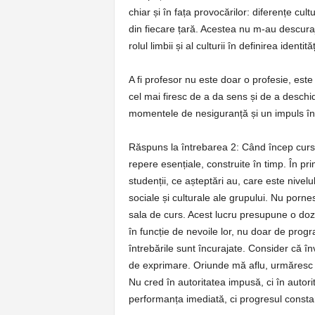
chiar și în fața provocărilor: diferențe cult
din fiecare țară. Acestea nu m-au descuraj
rolul limbii și al culturii în definirea identi
A fi profesor nu este doar o profesie, este
cel mai firesc de a da sens și de a deschid
momentele de nesiguranță și un impuls î
Răspuns la întrebarea 2: Când încep curs
repere esențiale, construite în timp. În pr
studenții, ce așteptări au, care este nivelul
sociale și culturale ale grupului. Nu porne
sala de curs. Acest lucru presupune o doză
în funcție de nevoile lor, nu doar de progr
întrebările sunt încurajate. Consider că în
de exprimare. Oriunde mă aflu, urmăresc s
Nu cred în autoritatea impusă, ci în autor
performanța imediată, ci progresul consta