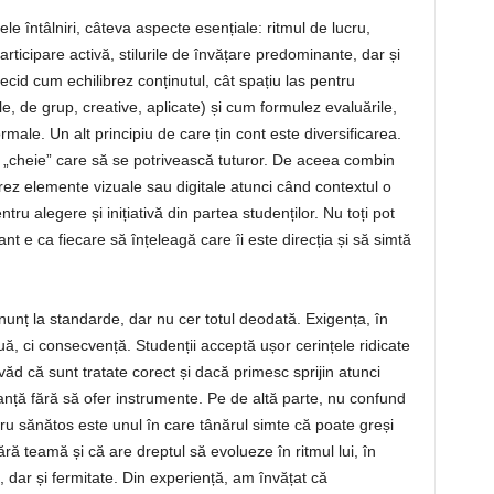
e întâlniri, câteva aspecte esențiale: ritmul de lucru,
ticipare activă, stilurile de învățare predominante, dar și
ecid cum echilibrez conținutul, cât spațiu las pentru
le, de grup, creative, aplicate) și cum formulez evaluările,
ormale. Un alt principiu de care țin cont este diversificarea.
ă „cheie” care să se potrivească tuturor. De aceea combin
grez elemente vizuale sau digitale atunci când contextul o
ntru alegere și inițiativă din partea studenților. Nu toți pot
ant e ca fiecare să înțeleagă care îi este direcția și să simtă
unț la standarde, dar nu cer totul deodată. Exigența, în
, ci consecvență. Studenții acceptă ușor cerințele ridicate
ăd că sunt tratate corect și dacă primesc sprijin atunci
anță fără să ofer instrumente. Pe de altă parte, nu confund
ru sănătos este unul în care tânărul simte că poate greși
ără teamă și că are dreptul să evolueze în ritmul lui, în
 dar și fermitate. Din experiență, am învățat că