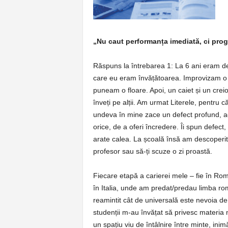
„Nu caut performanța imediată, ci pro
Răspuns la întrebarea 1:
La 6 ani eram dej
care eu eram învățătoarea. Improvizam o 
puneam o floare. Apoi, un caiet și un cre
înveți pe alții. Am urmat Literele, pentru 
undeva în mine zace un defect profund, ace
orice, de a oferi încredere. Îi spun defec
arate calea. La școală însă am descoperit 
profesor sau să-ți scuze o zi proastă.
Fiecare etapă a carierei mele – fie în Româ
în Italia, unde am predat/predau limba rom
reamintit cât de universală este nevoia de 
studenții m-au învățat să privesc materia 
un spațiu viu de întâlnire între minte, ini