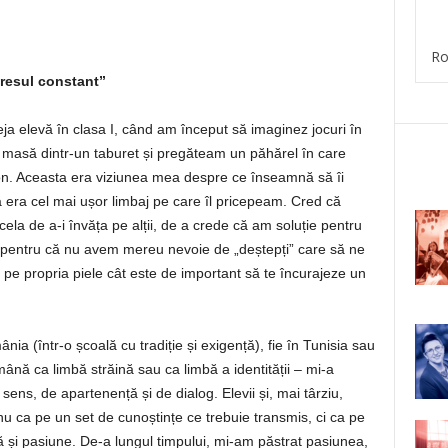
Ro
gresul constant”
a elevă în clasa I, când am început să imaginez jocuri în
masă dintr-un taburet și pregăteam un păhărel în care
ion. Aceasta era viziunea mea despre ce înseamnă să îi
că era cel mai ușor limbaj pe care îl pricepeam. Cred că
la de a-i învăța pe alții, de a crede că am soluție pentru
t, pentru că nu avem mereu nevoie de „deștepți” care să ne
pe propria piele cât este de important să te încurajeze un
nia (într-o școală cu tradiție și exigență), fie în Tunisia sau
ână ca limbă străină sau ca limbă a identității – mi-a
sens, de apartenență și de dialog. Elevii și, mai târziu,
nu ca pe un set de cunoștințe ce trebuie transmis, ci ca pe
mă și pasiune. De-a lungul timpului, mi-am păstrat pasiunea,