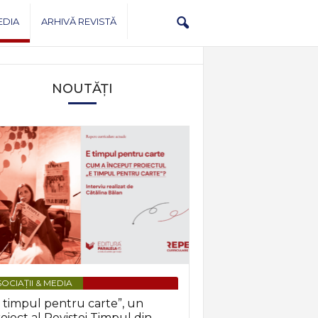
EDIA
ARHIVĂ REVISTĂ
NOUTĂȚI
OCIAȚII & MEDIA
 timpul pentru carte”, un
oiect al Revistei Timpul din